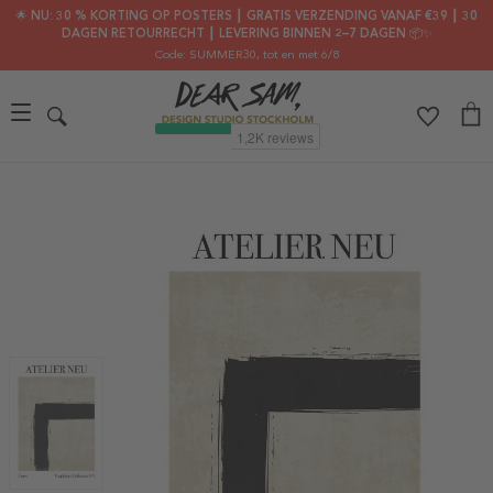
🌟 NU: 30 % KORTING OP POSTERS ┃ GRATIS VERZENDING VANAF €39 ┃ 30
DAGEN RETOURRECHT ┃ LEVERING BINNEN 2–7 DAGEN 📦✨
Code: SUMMER30
, tot en met 6/8