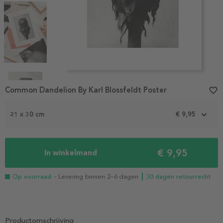
Item
1
Common Dandelion By Karl Blossfeldt Poster
favorite_border
of
4
21 x 30 cm
€ 9,95
€ 9,95
In winkelmand
Op voorraad
- Levering binnen 2–6 dagen
┃ 30 dagen retourrecht
Productomschrijving