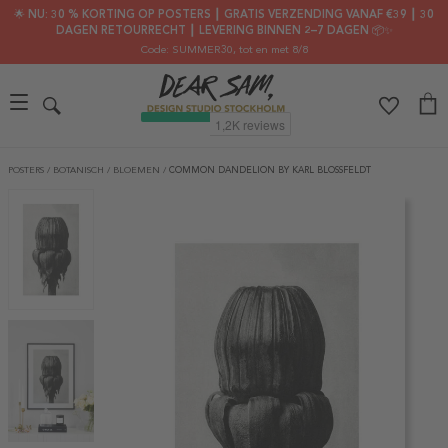
🌟 NU: 30 % KORTING OP POSTERS ┃ GRATIS VERZENDING VANAF €39 ┃ 30
DAGEN RETOURRECHT ┃ LEVERING BINNEN 2–7 DAGEN 📦✨
Code: SUMMER30
, tot en met 8/8
POSTERS
/
BOTANISCH
/
BLOEMEN
/
COMMON DANDELION BY KARL BLOSSFELDT