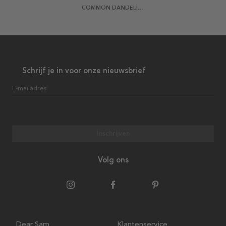
COMMON DANDELION BY KARL BLOSSFELDT POSTER
Schrijf je in voor onze nieuwsbrief
E-mailadres
Inschrijven
Volg ons
Dear Sam
Klantenservice