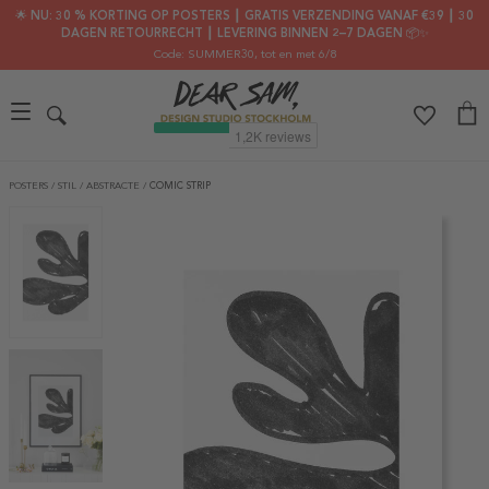
🌟 NU: 30 % KORTING OP POSTERS ┃ GRATIS VERZENDING VANAF €39 ┃ 30
DAGEN RETOURRECHT ┃ LEVERING BINNEN 2–7 DAGEN 📦✨
Code: SUMMER30
, tot en met 6/8
POSTERS
/
STIL
/
ABSTRACTE
/
COMIC STRIP