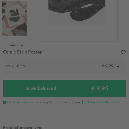
Item
1
Comic Strip Poster
favorite_border
of
6
21 x 30 cm
€ 9,95
€ 9,95
In winkelmand
Op voorraad
- Levering binnen 2–6 dagen
┃ 30 dagen retourrecht
Productomschrijving