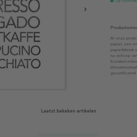
Op voorraa
Productomsc
Al onze poste
papier, een on
papierfabriek i
na verloop van
Ecolabel-mili
klimaatneutraa
gecertificeerd
Laatst bekeken artikelen