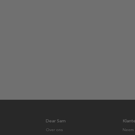
Dear Sam
Klant
Over ons
Neem 