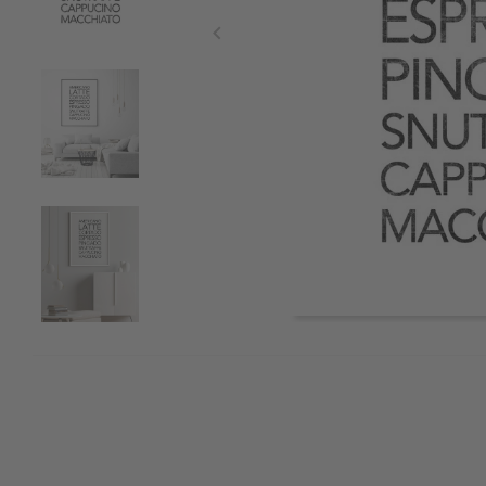
Item
1
of
5