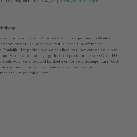
d
- Levering binnen 2–6 dagen
┃ 30 dagen retourrecht
hrijving
rs worden gedrukt op 240-grams Multidesign Smooth White-
gecoat papier van hoge kwaliteit is uit de Clairefontaine-
n Frankrijk. Het papier is van archiefkwaliteit, het vergeelt dus niet
 tijd. Al onze posters zijn gedrukt op papier met de FSC- en EU
eulabels voor verantwoord bosbeheer. Onze drukkerijen zijn 100%
l en de productie van de posters voor Dear Sam is
 met het Svanen milieulabel.