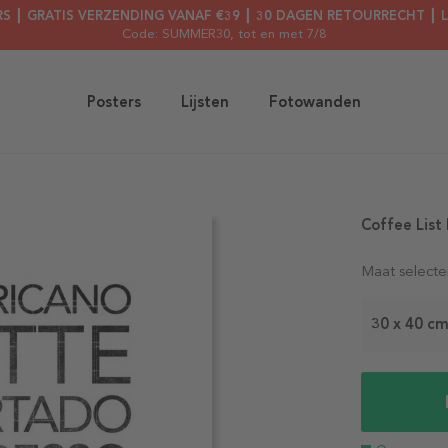
RS ┃ GRATIS VERZENDING VANAF €39 ┃ 30 DAGEN RETOURRECHT ┃ 
Code: SUMMER30
, tot en met 7/8
Posters
Lijsten
Fotowanden
Coffee List
Maat selecte
30 x 40 c