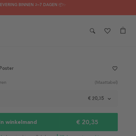
LEVERING BINNEN 2–7 DAGEN 📦✨
 Poster
favorite_border
ren
(Maattabel)
m
€ 20,35
€ 20,35
In winkelmand