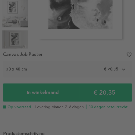
Item
1
Canvas Job Poster
favorite_border
of
5
30 x 40 cm
€ 20,35
€ 20,35
In winkelmand
Op voorraad
- Levering binnen 2–6 dagen
┃ 30 dagen retourrecht
Productomschrijving