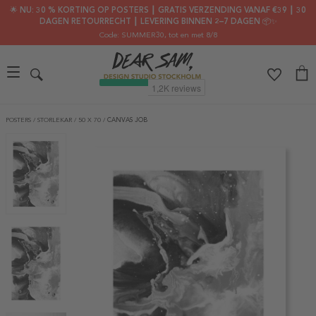
🌟 NU: 30 % KORTING OP POSTERS ┃ GRATIS VERZENDING VANAF €39 ┃ 30
DAGEN RETOURRECHT ┃ LEVERING BINNEN 2–7 DAGEN 📦✨
Code: SUMMER30
, tot en met 8/8
POSTERS
/
STORLEKAR
/
50 X 70
/
CANVAS JOB