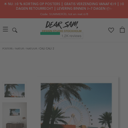
🌟 NU: 30 % KORTING OP POSTERS ┃ GRATIS VERZENDING VANAF €39 ┃ 30
DAGEN RETOURRECHT ┃ LEVERING BINNEN 2–7 DAGEN 📦✨
Code: SUMMER30
, tot en met 6/8
POSTERS
/
NATUR
/
NATUUR
/
CALI CALI 2