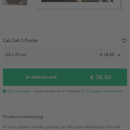
Item
Cali Cali 2 Poster
favorite_border
1
of
2
50 x 70 cm
€ 38,00
€ 38,00
In winkelmand
Op voorraad
- Levering binnen 2–6 dagen
┃ 30 dagen retourrecht
Productomschrijving
Al onze posters worden gedrukt op 240-grams Multidesign Smooth