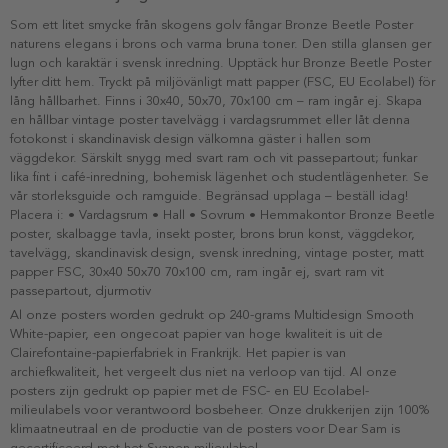
Som ett litet smycke från skogens golv fångar Bronze Beetle Poster
naturens elegans i brons och varma bruna toner. Den stilla glansen ger
lugn och karaktär i svensk inredning. Upptäck hur Bronze Beetle Poster
lyfter ditt hem. Tryckt på miljövänligt matt papper (FSC, EU Ecolabel) för
lång hållbarhet. Finns i 30x40, 50x70, 70x100 cm – ram ingår ej. Skapa
en hållbar vintage poster tavelvägg i vardagsrummet eller låt denna
fotokonst i skandinavisk design välkomna gäster i hallen som
väggdekor. Särskilt snygg med svart ram och vit passepartout; funkar
lika fint i café-inredning, bohemisk lägenhet och studentlägenheter. Se
vår storleksguide och ramguide. Begränsad upplaga – beställ idag!
Placera i: • Vardagsrum • Hall • Sovrum • Hemmakontor Bronze Beetle
poster, skalbagge tavla, insekt poster, brons brun konst, väggdekor,
tavelvägg, skandinavisk design, svensk inredning, vintage poster, matt
papper FSC, 30x40 50x70 70x100 cm, ram ingår ej, svart ram vit
passepartout, djurmotiv
Al onze posters worden gedrukt op 240-grams Multidesign Smooth
White-papier, een ongecoat papier van hoge kwaliteit is uit de
Clairefontaine-papierfabriek in Frankrijk. Het papier is van
archiefkwaliteit, het vergeelt dus niet na verloop van tijd. Al onze
posters zijn gedrukt op papier met de FSC- en EU Ecolabel-
milieulabels voor verantwoord bosbeheer. Onze drukkerijen zijn 100%
klimaatneutraal en de productie van de posters voor Dear Sam is