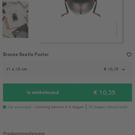
Item
1
Bronze Beetle Poster
favorite_border
of
4
21 x 30 cm
€ 10,35
€ 10,35
In winkelmand
Op voorraad
- Levering binnen 2–6 dagen
┃ 30 dagen retourrecht
Productomschrijving