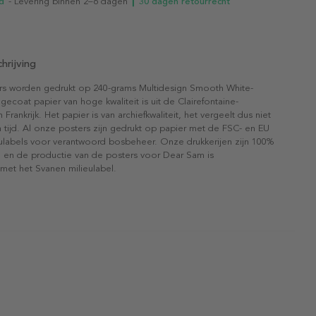
d
- Levering binnen 2–6 dagen
┃ 30 dagen retourrecht
hrijving
rs worden gedrukt op 240-grams Multidesign Smooth White-
gecoat papier van hoge kwaliteit is uit de Clairefontaine-
n Frankrijk. Het papier is van archiefkwaliteit, het vergeelt dus niet
 tijd. Al onze posters zijn gedrukt op papier met de FSC- en EU
eulabels voor verantwoord bosbeheer. Onze drukkerijen zijn 100%
l en de productie van de posters voor Dear Sam is
 met het Svanen milieulabel.