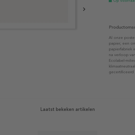
Op voorraa
Productomsc
Al onze poste
papier, een on
papierfabriek i
na verloop van
Ecolabel-mili
klimaatneutraa
gecertificeerd
Laatst bekeken artikelen