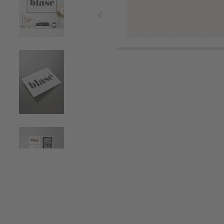
Item
1
of
5