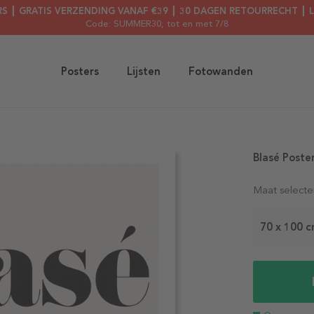
RS ┃ GRATIS VERZENDING VANAF €39 ┃ 30 DAGEN RETOURRECHT ┃ 
Code: SUMMER30
, tot en met 7/8
Posters
Lijsten
Fotowanden
Blasé Poste
Maat selecte
70 x 100 