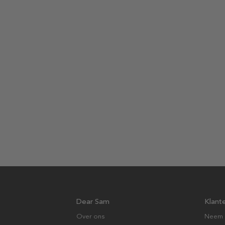
Dear Sam
Klant
Over ons
Neem 