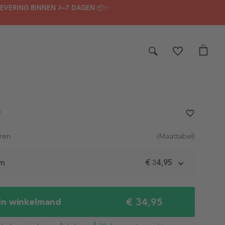
LEVERING BINNEN 2–7 DAGEN 📦✨
r
favorite_border
ren
(Maattabel)
cm
€ 34,95
€ 34,95
In winkelmand