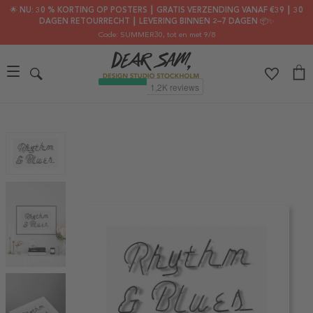
🌟 NU: 30 % KORTING OP POSTERS ┃ GRATIS VERZENDING VANAF €39 ┃ 30
DAGEN RETOURRECHT ┃ LEVERING BINNEN 2–7 DAGEN 📦✨
Code: SUMMER30
, tot en met 9/8