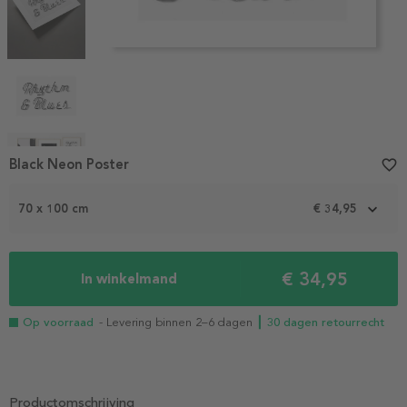
Item
Black Neon Poster
favorite_border
1
of
70 x 100 cm
€ 34,95
6
€ 34,95
In winkelmand
Op voorraad
- Levering binnen 2–6 dagen
┃ 30 dagen retourrecht
Productomschrijving