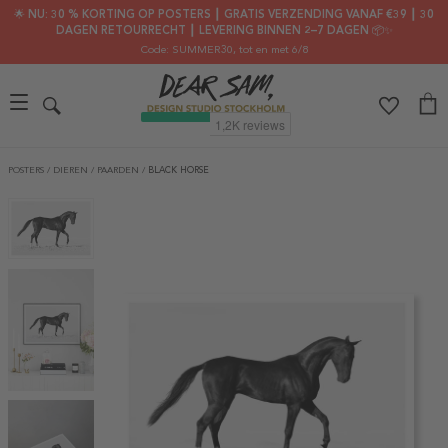
🌟 NU: 30 % KORTING OP POSTERS ┃ GRATIS VERZENDING VANAF €39 ┃ 30
DAGEN RETOURRECHT ┃ LEVERING BINNEN 2–7 DAGEN 📦✨
Code: SUMMER30
, tot en met 6/8
POSTERS
/
DIEREN
/
PAARDEN
/
BLACK HORSE