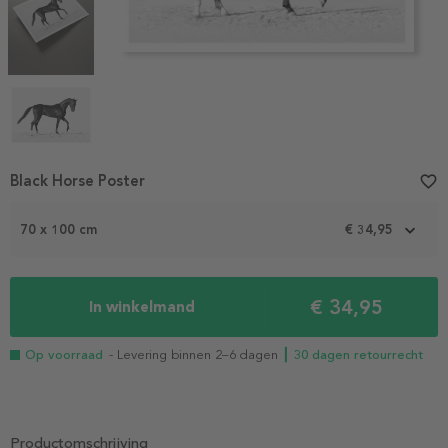
Item
Black Horse Poster
favorite_border
1
of
70 x 100 cm
€ 34,95
4
€ 34,95
In winkelmand
Op voorraad
- Levering binnen 2–6 dagen
┃ 30 dagen retourrecht
Productomschrijving