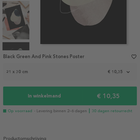
Item
1
Black Green And Pink Stones Poster
favorite_border
of
4
21 x 30 cm
€ 10,35
€ 10,35
In winkelmand
Op voorraad
- Levering binnen 2–6 dagen
┃ 30 dagen retourrecht
Productomschrijving