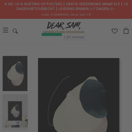
🌟 NU: 30 % KORTING OP POSTERS ┃ GRATIS VERZENDING VANAF €39 ┃ 30
DAGEN RETOURRECHT ┃ LEVERING BINNEN 2–7 DAGEN 📦✨
Code: SUMMER30
, tot en met 7/8