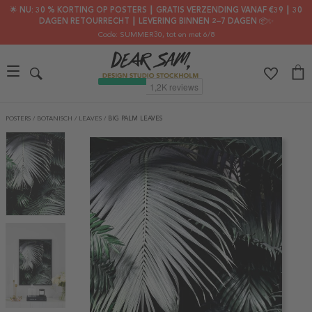
🌟 NU: 30 % KORTING OP POSTERS ┃ GRATIS VERZENDING VANAF €39 ┃ 30
DAGEN RETOURRECHT ┃ LEVERING BINNEN 2–7 DAGEN 📦✨
Code: SUMMER30
, tot en met 6/8
POSTERS
/
BOTANISCH
/
LEAVES
/
BIG PALM LEAVES