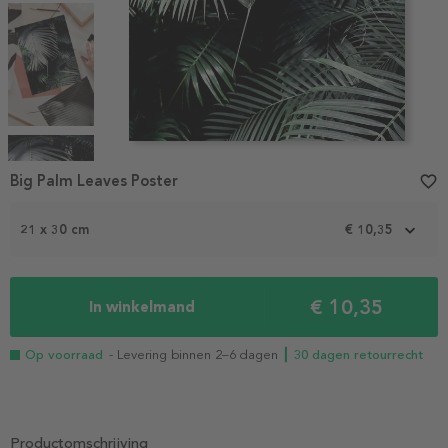
Item
1
Big Palm Leaves Poster
favorite_border
of
5
21 x 30 cm
€ 10,35
€ 10,35
In winkelmand
Op voorraad
- Levering binnen 2–6 dagen
┃ 30 dagen retourrecht
Productomschrijving