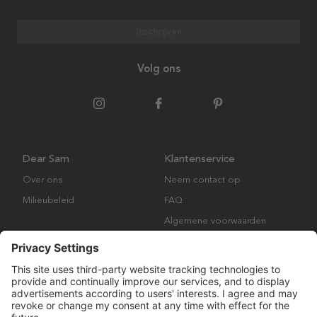
Inschrijven
Volg ons
Dear Sam
Klantenservice
Over ons
Neem contact op
Milieubeleid
FAQ
Algemene voorwaarden
Retourbeleid
Copyright © Many Brands AB 2023. Alle rechten voorbehouden.