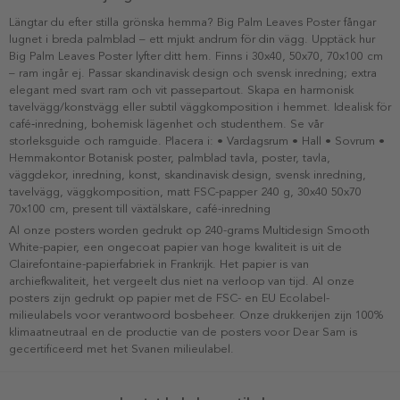
Längtar du efter stilla grönska hemma? Big Palm Leaves Poster fångar
lugnet i breda palmblad – ett mjukt andrum för din vägg. Upptäck hur
Big Palm Leaves Poster lyfter ditt hem. Finns i 30x40, 50x70, 70x100 cm
– ram ingår ej. Passar skandinavisk design och svensk inredning; extra
elegant med svart ram och vit passepartout. Skapa en harmonisk
tavelvägg/konstvägg eller subtil väggkomposition i hemmet. Idealisk för
café‑inredning, bohemisk lägenhet och studenthem. Se vår
storleksguide och ramguide. Placera i: • Vardagsrum • Hall • Sovrum •
Hemmakontor Botanisk poster, palmblad tavla, poster, tavla,
väggdekor, inredning, konst, skandinavisk design, svensk inredning,
tavelvägg, väggkomposition, matt FSC-papper 240 g, 30x40 50x70
70x100 cm, present till växtälskare, café-inredning
Al onze posters worden gedrukt op 240-grams Multidesign Smooth
White-papier, een ongecoat papier van hoge kwaliteit is uit de
Clairefontaine-papierfabriek in Frankrijk. Het papier is van
archiefkwaliteit, het vergeelt dus niet na verloop van tijd. Al onze
posters zijn gedrukt op papier met de FSC- en EU Ecolabel-
milieulabels voor verantwoord bosbeheer. Onze drukkerijen zijn 100%
klimaatneutraal en de productie van de posters voor Dear Sam is
gecertificeerd met het Svanen milieulabel.