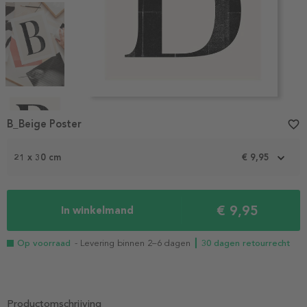
Item
1
B_Beige Poster
favorite_border
of
6
21 x 30 cm
€ 9,95
€ 9,95
In winkelmand
Op voorraad
- Levering binnen 2–6 dagen
┃ 30 dagen retourrecht
Productomschrijving