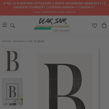
🌟 NU: 30 % KORTING OP POSTERS ┃ GRATIS VERZENDING VANAF €39 ┃ 30
DAGEN RETOURRECHT ┃ LEVERING BINNEN 2–7 DAGEN 📦✨
Code: SUMMER30
, tot en met 6/8
POSTERS
/
INTRESSEN
/
CITAT
/
B_BEIGE