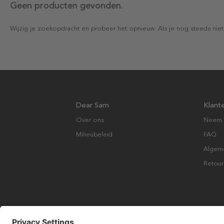
Geen producten gevonden.
Wijzig je zoekopdracht en probeer het opnieuw. Als je nog steeds niet
Dear Sam
Klant
Over ons
Neem 
Milieubeleid
FAQ
Algem
Retour