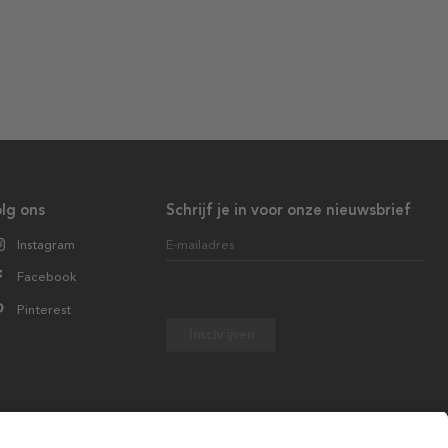
lg ons
Schrijf je in voor onze nieuwsbrief
Instagram
E-mailadres
Facebook
Pinterest
Inschrijven