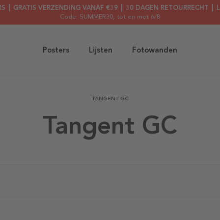
RS ┃ GRATIS VERZENDING VANAF €39 ┃ 30 DAGEN RETOURRECHT ┃ 
Code: SUMMER30
, tot en met 6/8
Posters
Lijsten
Fotowanden
TANGENT GC
Tangent GC