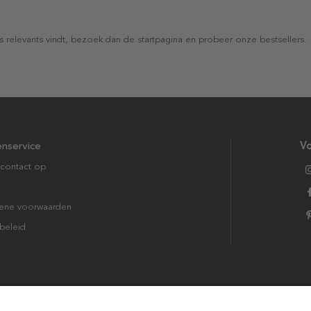
s relevants vindt, bezoek dan de startpagina en probeer onze bestsellers.
enservice
Vo
contact op
ene voorwaarden
beleid