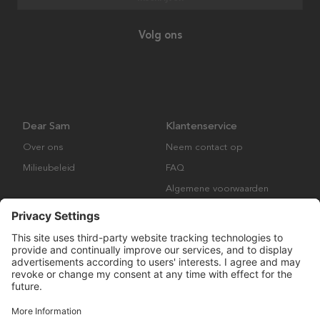
Volg ons
Dear Sam
Klantenservice
Over ons
Neem contact op
Milieubeleid
FAQ
Algemene voorwaarden
Retourbeleid
Copyright © Many Brands AB 2023. Alle rechten voorbehouden.