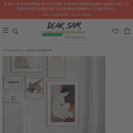
🌟 NU: 30 % KORTING OP POSTERS ┃ GRATIS VERZENDING VANAF €39 ┃ 30
DAGEN RETOURRECHT ┃ LEVERING BINNEN 2–7 DAGEN 📦✨
Code: SUMMER30
, tot en met 8/8
FOTOWANDEN
/
JAPANDI BEDROOM