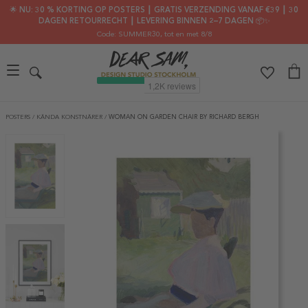
🌟 NU: 30 % KORTING OP POSTERS ┃ GRATIS VERZENDING VANAF €39 ┃ 30
DAGEN RETOURRECHT ┃ LEVERING BINNEN 2–7 DAGEN 📦✨
Code: SUMMER30
, tot en met 8/8
POSTERS
/
KÄNDA KONSTNÄRER
/
WOMAN ON GARDEN CHAIR BY RICHARD BERGH