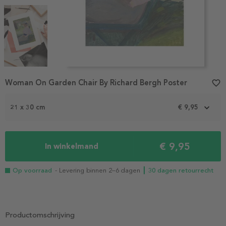
Item
Woman On Garden Chair By Richard Bergh Poster
favorite_border
1
of
3
21 x 30 cm
€ 9,95
€ 9,95
In winkelmand
Op voorraad
- Levering binnen 2–6 dagen
┃ 30 dagen retourrecht
Productomschrijving