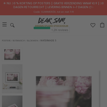
🌟 NU: 30 % KORTING OP POSTERS ┃ GRATIS VERZENDING VANAF €39 ┃ 30
DAGEN RETOURRECHT ┃ LEVERING BINNEN 2–7 DAGEN 📦✨
Code: SUMMER30
, tot en met 7/8
POSTERS
/
BOTANISCH
/
BLOEMEN
/
WATERMADE 5