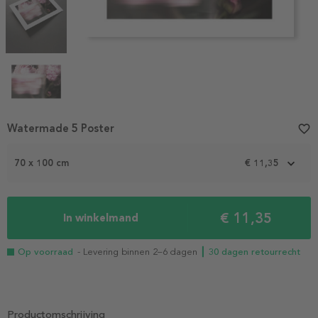
Item
Watermade 5 Poster
favorite_border
1
of
70 x 100 cm
€ 11,35
4
€ 11,35
In winkelmand
Op voorraad
- Levering binnen 2–6 dagen
┃ 30 dagen retourrecht
Productomschrijving