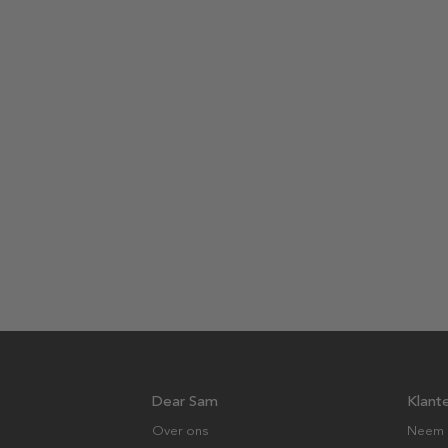
Dear Sam
Klant
Over ons
Neem 