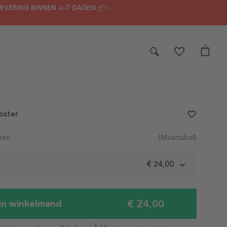
LEVERING BINNEN 2–7 DAGEN 📦✨
oster
favorite_border
ren
(Maattabel)
m
€ 24,00
€ 24,00
In winkelmand