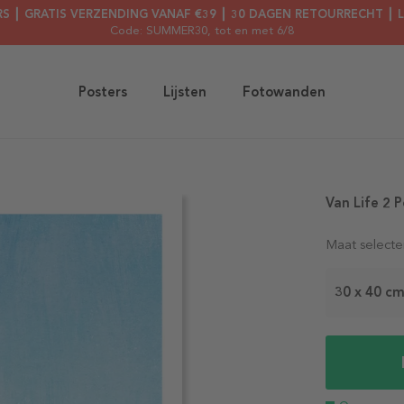
RS ┃ GRATIS VERZENDING VANAF €39 ┃ 30 DAGEN RETOURRECHT ┃ 
Code: SUMMER30
, tot en met 6/8
Posters
Lijsten
Fotowanden
Van Life 2 P
Maat selecte
30 x 40 c