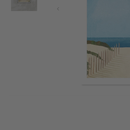
Item
1
of
2