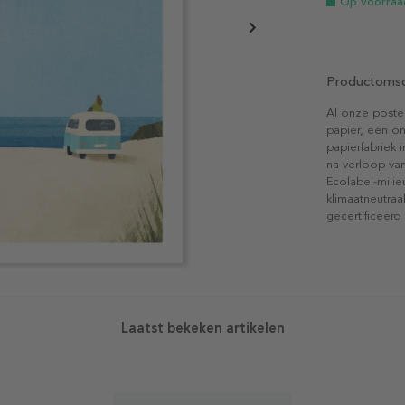
Op voorraa
Productomsc
Al onze poste
papier, een on
papierfabriek i
na verloop van
Ecolabel-mili
klimaatneutraa
gecertificeerd
Laatst bekeken artikelen