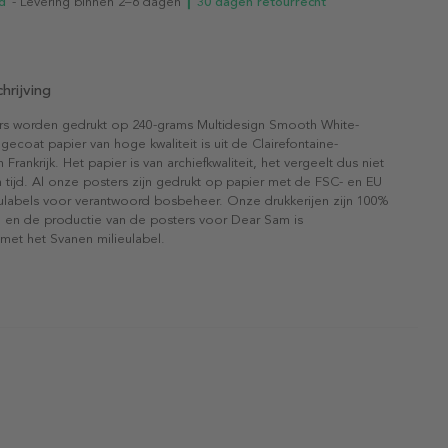
d
- Levering binnen 2–6 dagen
┃ 30 dagen retourrecht
hrijving
rs worden gedrukt op 240-grams Multidesign Smooth White-
gecoat papier van hoge kwaliteit is uit de Clairefontaine-
n Frankrijk. Het papier is van archiefkwaliteit, het vergeelt dus niet
 tijd. Al onze posters zijn gedrukt op papier met de FSC- en EU
eulabels voor verantwoord bosbeheer. Onze drukkerijen zijn 100%
l en de productie van de posters voor Dear Sam is
 met het Svanen milieulabel.