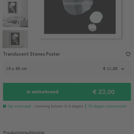
Item
1
Translucent Stones Poster
favorite_border
of
6
30 x 40 cm
€ 23,00
€ 23,00
In winkelmand
Op voorraad
- Levering binnen 2–6 dagen
┃ 30 dagen retourrecht
Productomschrijving