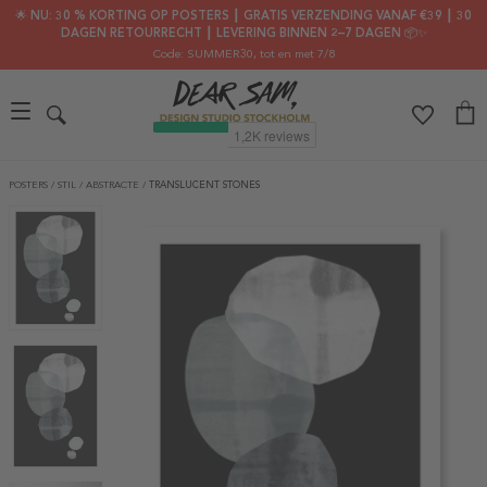
🌟 NU: 30 % KORTING OP POSTERS ┃ GRATIS VERZENDING VANAF €39 ┃ 30
DAGEN RETOURRECHT ┃ LEVERING BINNEN 2–7 DAGEN 📦✨
Code: SUMMER30
, tot en met 7/8
POSTERS
/
STIL
/
ABSTRACTE
/
TRANSLUCENT STONES