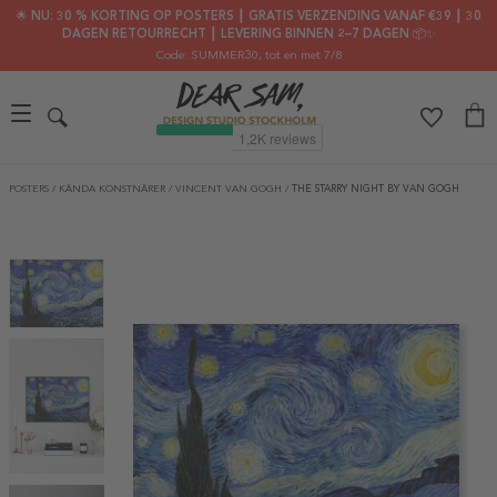
🌟 NU: 30 % KORTING OP POSTERS ┃ GRATIS VERZENDING VANAF €39 ┃ 30
DAGEN RETOURRECHT ┃ LEVERING BINNEN 2–7 DAGEN 📦✨
Code: SUMMER30
, tot en met 7/8
POSTERS
/
KÄNDA KONSTNÄRER
/
VINCENT VAN GOGH
/
THE STARRY NIGHT BY VAN GOGH