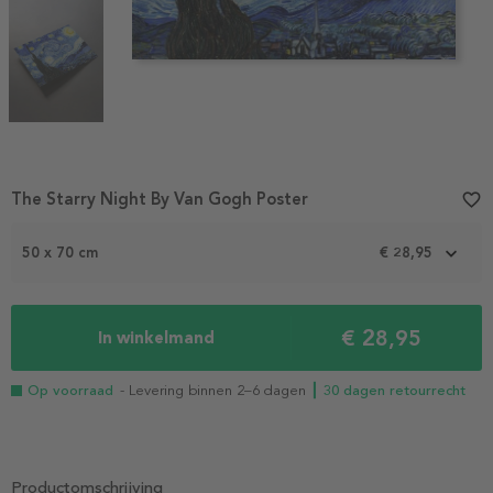
Item
The Starry Night By Van Gogh Poster
favorite_border
1
of
50 x 70 cm
€ 28,95
3
€ 28,95
In winkelmand
Op voorraad
- Levering binnen 2–6 dagen
┃ 30 dagen retourrecht
Productomschrijving