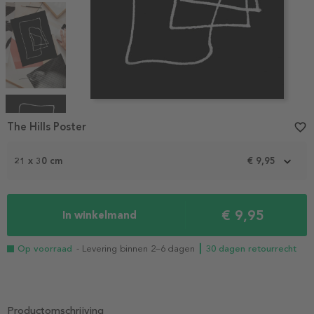
Item
1
The Hills Poster
favorite_border
of
4
21 x 30 cm
€ 9,95
€ 9,95
In winkelmand
Op voorraad
- Levering binnen 2–6 dagen
┃ 30 dagen retourrecht
Productomschrijving