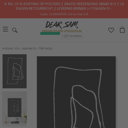
🌟 NU: 30 % KORTING OP POSTERS ┃ GRATIS VERZENDING VANAF €39 ┃ 30
DAGEN RETOURRECHT ┃ LEVERING BINNEN 2–7 DAGEN 📦✨
Code: SUMMER30
, tot en met 6/8
POSTERS
/
STIL
/
ABSTRACTE
/
THE HILLS