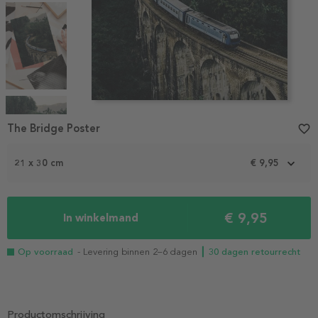
Item
1
The Bridge Poster
favorite_border
of
4
21 x 30 cm
€ 9,95
€ 9,95
In winkelmand
Op voorraad
- Levering binnen 2–6 dagen
┃ 30 dagen retourrecht
Productomschrijving