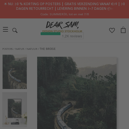
🌟 NU: 30 % KORTING OP POSTERS ┃ GRATIS VERZENDING VANAF €39 ┃ 30
DAGEN RETOURRECHT ┃ LEVERING BINNEN 2–7 DAGEN 📦✨
Code: SUMMER30
, tot en met 7/8
POSTERS
/
NATUR
/
NATUUR
/
THE BRIDGE