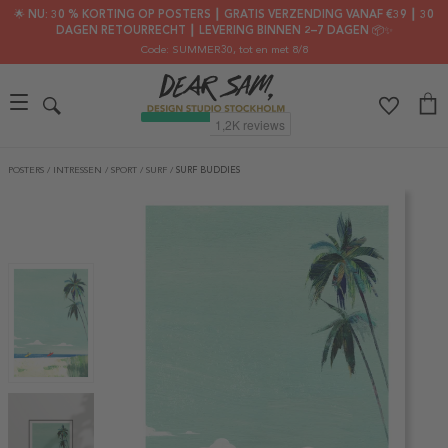
🌟 NU: 30 % KORTING OP POSTERS ┃ GRATIS VERZENDING VANAF €39 ┃ 30
DAGEN RETOURRECHT ┃ LEVERING BINNEN 2–7 DAGEN 📦✨
Code: SUMMER30
, tot en met 8/8
POSTERS
/
INTRESSEN
/
SPORT
/
SURF
/
SURF BUDDIES