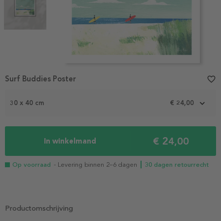
Item
Surf Buddies Poster
favorite_border
1
of
2
30 x 40 cm
€ 24,00
€ 24,00
In winkelmand
Op voorraad
- Levering binnen 2–6 dagen
┃ 30 dagen retourrecht
Productomschrijving