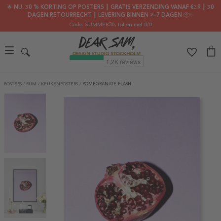
🌟 NU: 30 % KORTING OP POSTERS ┃ GRATIS VERZENDING VANAF €39 ┃ 30
DAGEN RETOURRECHT ┃ LEVERING BINNEN 2–7 DAGEN 📦✨
Code: SUMMER30
, tot en met 8/8
POSTERS
/
RUM
/
KEUKENPOSTERS
/
POMEGRANATE FLASH