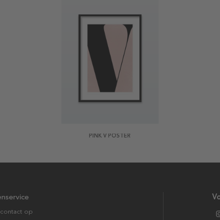
PINK V POSTER
enservice
Vo
contact op