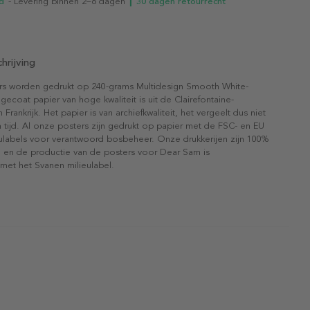
d
- Levering binnen 2–6 dagen
┃ 30 dagen retourrecht
hrijving
rs worden gedrukt op 240-grams Multidesign Smooth White-
gecoat papier van hoge kwaliteit is uit de Clairefontaine-
n Frankrijk. Het papier is van archiefkwaliteit, het vergeelt dus niet
 tijd. Al onze posters zijn gedrukt op papier met de FSC- en EU
eulabels voor verantwoord bosbeheer. Onze drukkerijen zijn 100%
l en de productie van de posters voor Dear Sam is
 met het Svanen milieulabel.