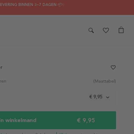
LEVERING BINNEN 2–7 DAGEN 📦✨
er
favorite_border
ren
(Maattabel)
m
€ 9,95
€ 9,95
In winkelmand