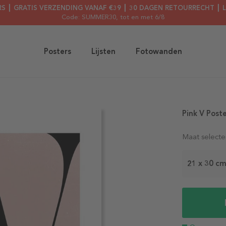
RS ┃ GRATIS VERZENDING VANAF €39 ┃ 30 DAGEN RETOURRECHT ┃ 
Code: SUMMER30
, tot en met 6/8
Posters
Lijsten
Fotowanden
Pink V Post
Maat selecte
21 x 30 c