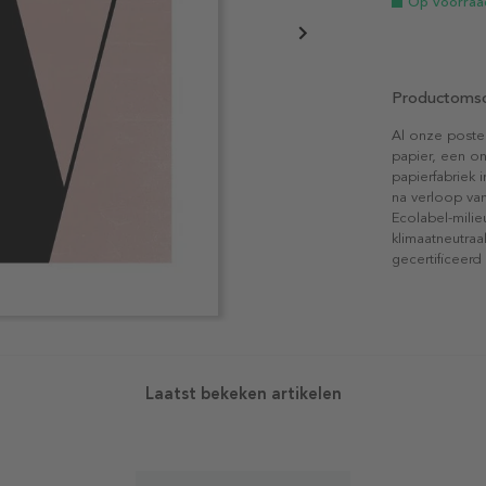
Op voorraa
Productomsc
Al onze poste
papier, een on
papierfabriek i
na verloop van
Ecolabel-mili
klimaatneutraa
gecertificeerd
Laatst bekeken artikelen