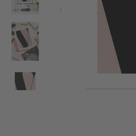
Item
1
of
4