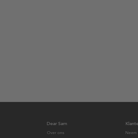
Dear Sam
Klant
Over ons
Neem 