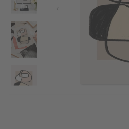
Item
1
of
4