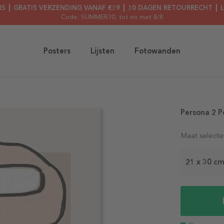
RS ┃ GRATIS VERZENDING VANAF €39 ┃ 30 DAGEN RETOURRECHT ┃ 
Code: SUMMER30
, tot en met 8/8
Posters
Lijsten
Fotowanden
Persona 2 P
Maat selecte
21 x 30 c