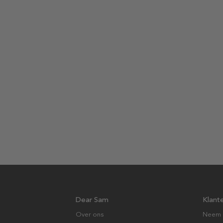
Dear Sam
Klant
Over ons
Neem 