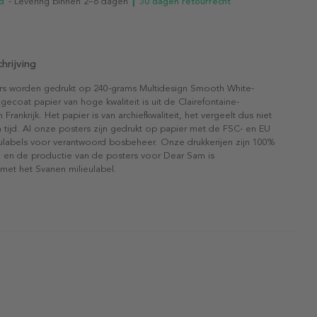
d
- Levering binnen 2–6 dagen
┃ 30 dagen retourrecht
hrijving
rs worden gedrukt op 240-grams Multidesign Smooth White-
gecoat papier van hoge kwaliteit is uit de Clairefontaine-
n Frankrijk. Het papier is van archiefkwaliteit, het vergeelt dus niet
 tijd. Al onze posters zijn gedrukt op papier met de FSC- en EU
eulabels voor verantwoord bosbeheer. Onze drukkerijen zijn 100%
l en de productie van de posters voor Dear Sam is
 met het Svanen milieulabel.