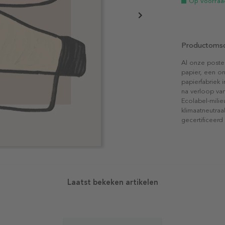
Op voorraa
Productomsc
Al onze poste
papier, een on
papierfabriek i
na verloop van
Ecolabel-mili
klimaatneutraa
gecertificeerd
Laatst bekeken artikelen