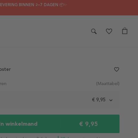
LEVERING BINNEN 2–7 DAGEN 📦✨
oster
favorite_border
ren
(Maattabel)
m
€ 9,95
€ 9,95
In winkelmand