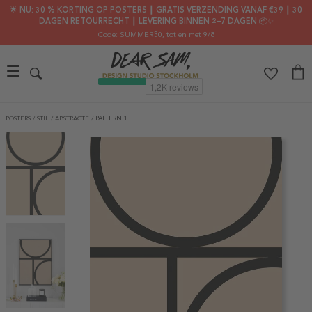
🌟 NU: 30 % KORTING OP POSTERS ┃ GRATIS VERZENDING VANAF €39 ┃ 30
DAGEN RETOURRECHT ┃ LEVERING BINNEN 2–7 DAGEN 📦✨
Code: SUMMER30
, tot en met 9/8
POSTERS
/
STIL
/
ABSTRACTE
/
PATTERN 1