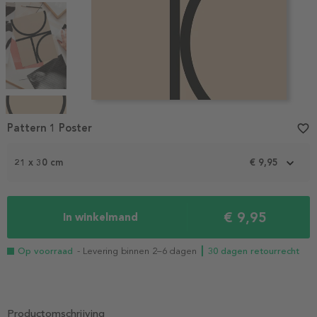
Item
1
Pattern 1 Poster
favorite_border
of
4
21 x 30 cm
€ 9,95
€ 9,95
In winkelmand
Op voorraad
- Levering binnen 2–6 dagen
┃ 30 dagen retourrecht
Productomschrijving