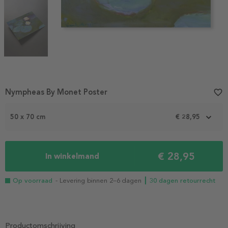
Item
Nympheas By Monet Poster
favorite_border
1
of
50 x 70 cm
€ 28,95
3
€ 28,95
In winkelmand
Op voorraad
- Levering binnen 2–6 dagen
┃ 30 dagen retourrecht
Productomschrijving