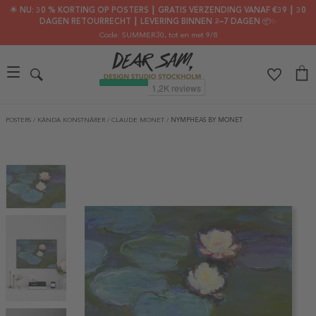
🌟 NU: 30 % KORTING OP POSTERS ┃ GRATIS VERZENDING VANAF €39 ┃ 30
DAGEN RETOURRECHT ┃ LEVERING BINNEN 2–7 DAGEN 📦✨
Code: SUMMER30
, tot en met 9/8
POSTERS
/
KÄNDA KONSTNÄRER
/
CLAUDE MONET
/
NYMPHEAS BY MONET