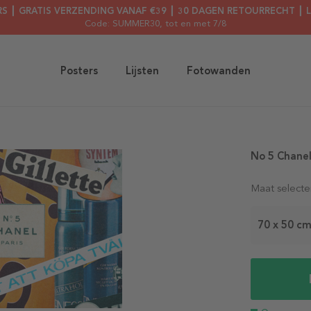
RS ┃ GRATIS VERZENDING VANAF €39 ┃ 30 DAGEN RETOURRECHT ┃ 
Code: SUMMER30
, tot en met 7/8
Posters
Lijsten
Fotowanden
No 5 Chanel
Maat selecte
70 x 50 c