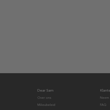
Dear Sam
Klant
Over ons
Neem 
Milieubeleid
FAQ