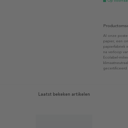
Op voorraa
Productomsc
Al onze poste
papier, een on
papierfabriek i
na verloop van
Ecolabel-mili
klimaatneutraa
gecertificeerd
Laatst bekeken artikelen