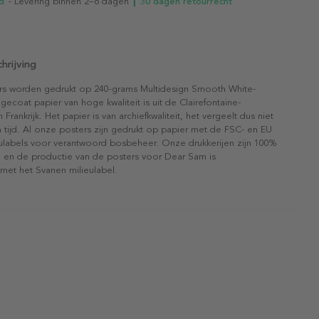
d
- Levering binnen 2–6 dagen
┃ 30 dagen retourrecht
hrijving
rs worden gedrukt op 240-grams Multidesign Smooth White-
gecoat papier van hoge kwaliteit is uit de Clairefontaine-
n Frankrijk. Het papier is van archiefkwaliteit, het vergeelt dus niet
 tijd. Al onze posters zijn gedrukt op papier met de FSC- en EU
eulabels voor verantwoord bosbeheer. Onze drukkerijen zijn 100%
l en de productie van de posters voor Dear Sam is
 met het Svanen milieulabel.