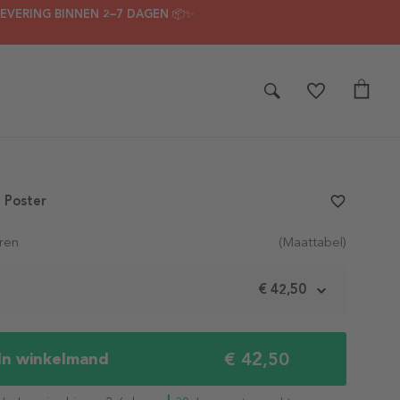
LEVERING BINNEN 2–7 DAGEN 📦✨
 Poster
favorite_border
ren
(Maattabel)
m
€ 42,50
€ 42,50
In winkelmand