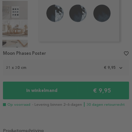
Item
1
Moon Phases Poster
favorite_border
of
5
21 x 30 cm
€ 9,95
€ 9,95
In winkelmand
Op voorraad
- Levering binnen 2–6 dagen
┃ 30 dagen retourrecht
Productomschrijving