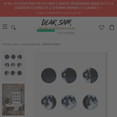
🌟 NU: 30 % KORTING OP POSTERS ┃ GRATIS VERZENDING VANAF €39 ┃ 30
DAGEN RETOURRECHT ┃ LEVERING BINNEN 2–7 DAGEN 📦✨
Code: SUMMER30
, tot en met 9/8
POSTERS
/
RUM
/
KINDERPOSTERS
/
MOON PHASES