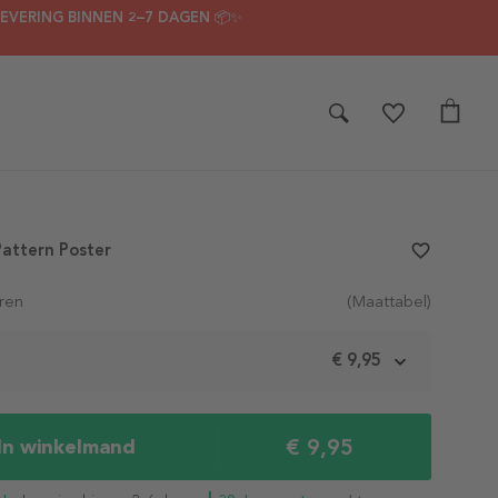
LEVERING BINNEN 2–7 DAGEN 📦✨
Pattern Poster
favorite_border
ren
(Maattabel)
m
€ 9,95
€ 9,95
In winkelmand