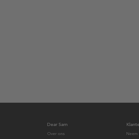
Dear Sam
Klant
Over ons
Neem 