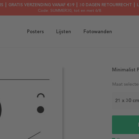
RS ┃ GRATIS VERZENDING VANAF €39 ┃ 30 DAGEN RETOURRECHT ┃ 
Code: SUMMER30
, tot en met 6/8
Posters
Lijsten
Fotowanden
Minimalist 
Maat selecte
21 x 30 c