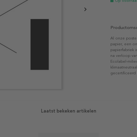
Op voorraa
Productomsc
Al onze poste
papier, een on
papierfabriek i
na verloop van
Ecolabel-mili
klimaatneutraa
gecertificeerd
Laatst bekeken artikelen