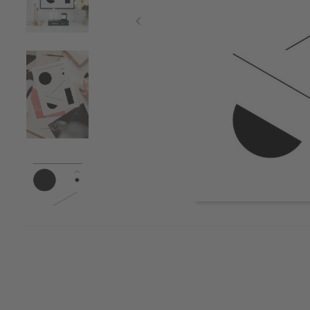
Item
1
of
4