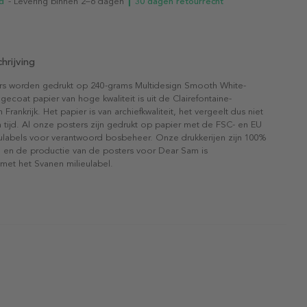
d
- Levering binnen 2–6 dagen
┃ 30 dagen retourrecht
hrijving
rs worden gedrukt op 240-grams Multidesign Smooth White-
gecoat papier van hoge kwaliteit is uit de Clairefontaine-
n Frankrijk. Het papier is van archiefkwaliteit, het vergeelt dus niet
 tijd. Al onze posters zijn gedrukt op papier met de FSC- en EU
eulabels voor verantwoord bosbeheer. Onze drukkerijen zijn 100%
l en de productie van de posters voor Dear Sam is
 met het Svanen milieulabel.