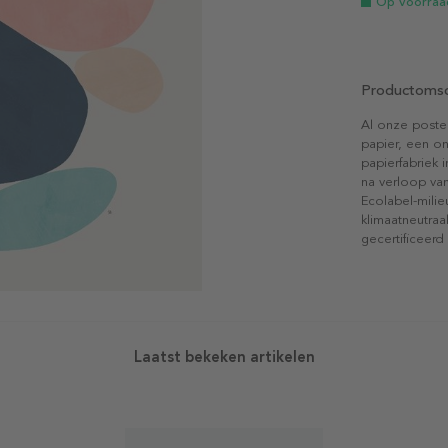
Op voorraa
Productomsc
Al onze poste
papier, een on
papierfabriek i
na verloop van
Ecolabel-mili
klimaatneutraa
gecertificeerd
Laatst bekeken artikelen