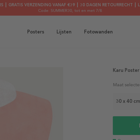
RS ┃ GRATIS VERZENDING VANAF €39 ┃ 30 DAGEN RETOURRECHT ┃ 
Code: SUMMER30
, tot en met 7/8
Posters
Lijsten
Fotowanden
Karu Poster
Maat selecte
30 x 40 c