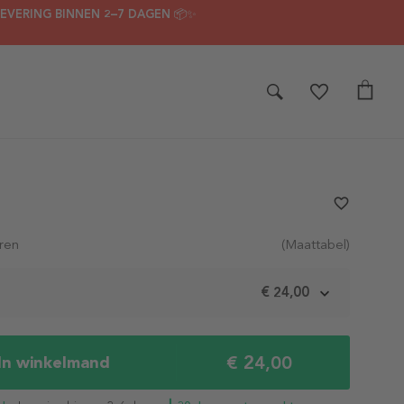
LEVERING BINNEN 2–7 DAGEN 📦✨
favorite_border
ren
(Maattabel)
m
€ 24,00
€ 24,00
In winkelmand