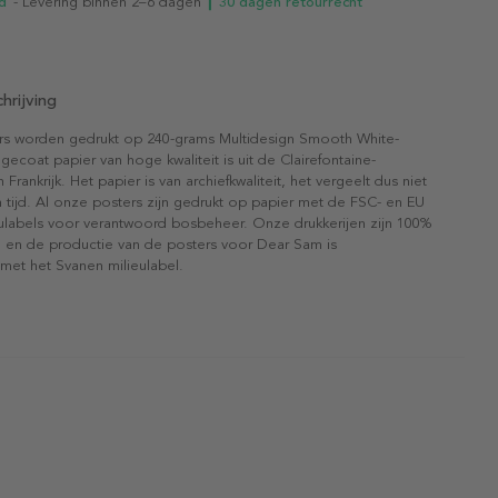
d
- Levering binnen 2–6 dagen
┃ 30 dagen retourrecht
hrijving
rs worden gedrukt op 240-grams Multidesign Smooth White-
gecoat papier van hoge kwaliteit is uit de Clairefontaine-
n Frankrijk. Het papier is van archiefkwaliteit, het vergeelt dus niet
 tijd. Al onze posters zijn gedrukt op papier met de FSC- en EU
eulabels voor verantwoord bosbeheer. Onze drukkerijen zijn 100%
l en de productie van de posters voor Dear Sam is
 met het Svanen milieulabel.