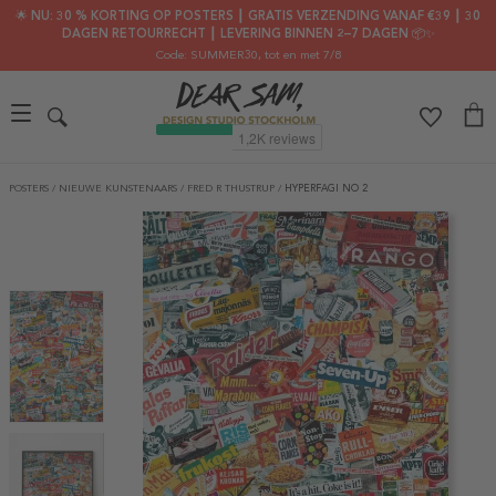
🌟 NU: 30 % KORTING OP POSTERS ┃ GRATIS VERZENDING VANAF €39 ┃ 30
DAGEN RETOURRECHT ┃ LEVERING BINNEN 2–7 DAGEN 📦✨
Code: SUMMER30
, tot en met 7/8
POSTERS
/
NIEUWE KUNSTENAARS
/
FRED R THUSTRUP
/
HYPERFAGI NO 2