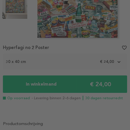
Item
Hyperfagi no 2 Poster
favorite_border
1
of
2
30 x 40 cm
€ 24,00
€ 24,00
In winkelmand
Op voorraad
- Levering binnen 2–6 dagen
┃ 30 dagen retourrecht
Productomschrijving