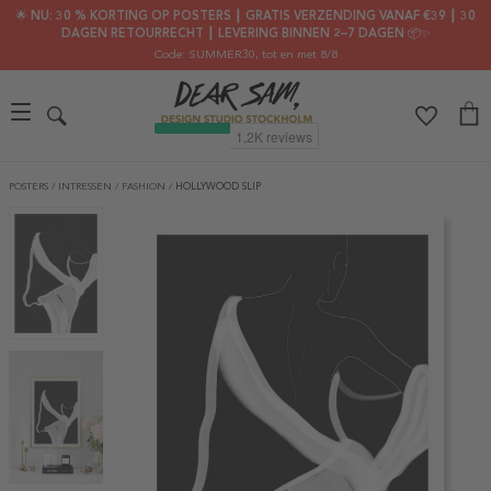
🌟 NU: 30 % KORTING OP POSTERS ┃ GRATIS VERZENDING VANAF €39 ┃ 30
DAGEN RETOURRECHT ┃ LEVERING BINNEN 2–7 DAGEN 📦✨
Code: SUMMER30
, tot en met 8/8
POSTERS
/
INTRESSEN
/
FASHION
/
HOLLYWOOD SLIP