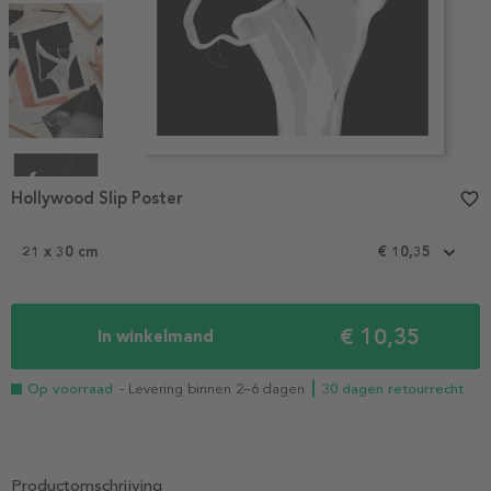
Item
1
Hollywood Slip Poster
favorite_border
of
4
21 x 30 cm
€ 10,35
€ 10,35
In winkelmand
Op voorraad
- Levering binnen 2–6 dagen
┃ 30 dagen retourrecht
Productomschrijving