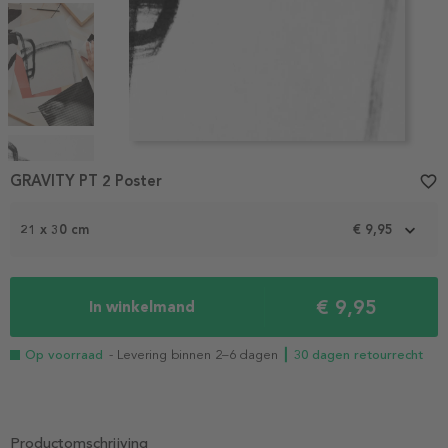
Item
1
GRAVITY PT 2 Poster
favorite_border
of
7
21 x 30 cm
€ 9,95
€ 9,95
In winkelmand
Op voorraad
- Levering binnen 2–6 dagen
┃ 30 dagen retourrecht
Productomschrijving