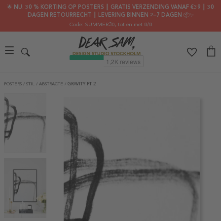
🌟 NU: 30 % KORTING OP POSTERS ┃ GRATIS VERZENDING VANAF €39 ┃ 30
DAGEN RETOURRECHT ┃ LEVERING BINNEN 2–7 DAGEN 📦✨
Code: SUMMER30
, tot en met 8/8
POSTERS
/
STIL
/
ABSTRACTE
/
GRAVITY PT 2