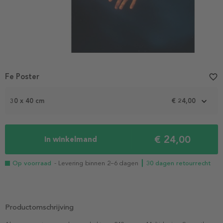
Fe Poster
favorite_border
30 x 40 cm
€ 24,00
€ 24,00
In winkelmand
Op voorraad
- Levering binnen 2–6 dagen
┃ 30 dagen retourrecht
Productomschrijving