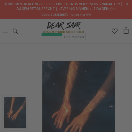
🌟 NU: 30 % KORTING OP POSTERS ┃ GRATIS VERZENDING VANAF €39 ┃ 30
DAGEN RETOURRECHT ┃ LEVERING BINNEN 2–7 DAGEN 📦✨
Code: SUMMER30
, tot en met 8/8