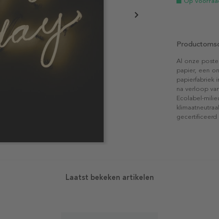
Op voorraa
Productomsc
Al onze poste
papier, een on
papierfabriek i
na verloop van
Ecolabel-mili
klimaatneutraa
gecertificeerd
Laatst bekeken artikelen