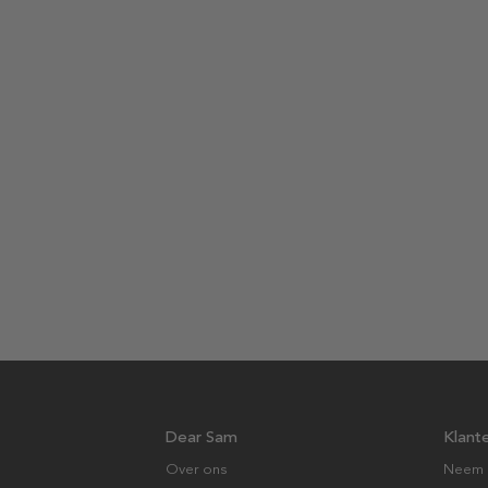
Dear Sam
Klant
Over ons
Neem 