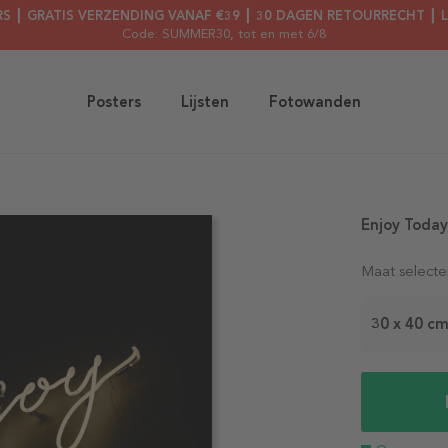
RS ┃ GRATIS VERZENDING VANAF €39 ┃ 30 DAGEN RETOURRECHT ┃ 
Code: SUMMER30
, tot en met 6/8
Posters
Lijsten
Fotowanden
Enjoy Today
Maat selecte
30 x 40 c