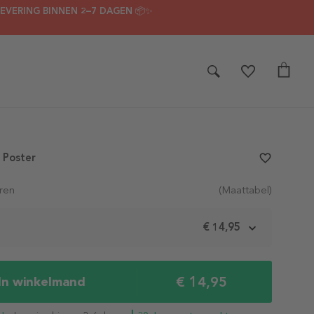
LEVERING BINNEN 2–7 DAGEN 📦✨
 Poster
favorite_border
ren
(Maattabel)
m
€ 14,95
€ 14,95
In winkelmand