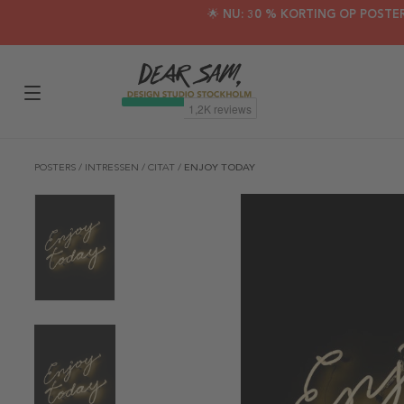
🌟 NU: 30 % KORTING OP POSTE
POSTERS
/
INTRESSEN
/
CITAT
/
ENJOY TODAY