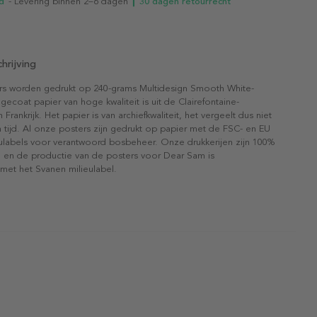
d
- Levering binnen 2–6 dagen
┃ 30 dagen retourrecht
hrijving
rs worden gedrukt op 240-grams Multidesign Smooth White-
gecoat papier van hoge kwaliteit is uit de Clairefontaine-
n Frankrijk. Het papier is van archiefkwaliteit, het vergeelt dus niet
 tijd. Al onze posters zijn gedrukt op papier met de FSC- en EU
eulabels voor verantwoord bosbeheer. Onze drukkerijen zijn 100%
l en de productie van de posters voor Dear Sam is
 met het Svanen milieulabel.