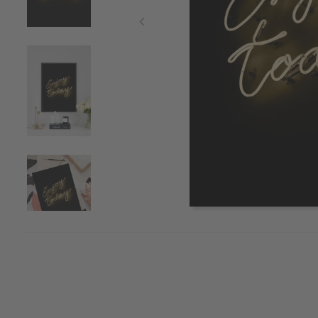
Item
1
of
4