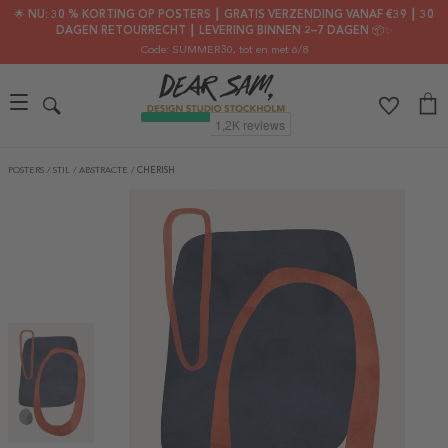
🌟 NU: 30 % KORTING OP POSTERS ┃ GRATIS VERZENDING VANAF €39 ┃ 30
DAGEN RETOURRECHT ┃ LEVERING BINNEN 2–7 DAGEN 📦✨
Code: SUMMER30
, tot en met 6/8
POSTERS
/
STIL
/
ABSTRACTE
/
CHERISH