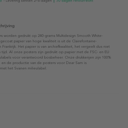
d
- Levering binnen 2–6 dagen
┃ 30 dagen retourrecht
hrijving
rs worden gedrukt op 240-grams Multidesign Smooth White-
gecoat papier van hoge kwaliteit is uit de Clairefontaine-
n Frankrijk. Het papier is van archiefkwaliteit, het vergeelt dus niet
 tijd. Al onze posters zijn gedrukt op papier met de FSC- en EU
eulabels voor verantwoord bosbeheer. Onze drukkerijen zijn 100%
l en de productie van de posters voor Dear Sam is
 met het Svanen milieulabel.