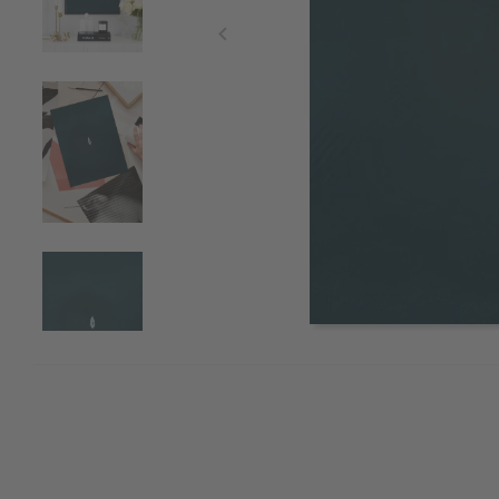
Item
1
of
4