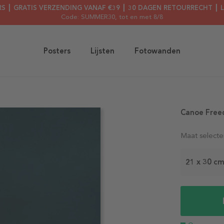
RS ┃ GRATIS VERZENDING VANAF €39 ┃ 30 DAGEN RETOURRECHT ┃ 
Code: SUMMER30
, tot en met 8/8
Posters
Lijsten
Fotowanden
Canoe Free
Maat selecte
21 x 30 c