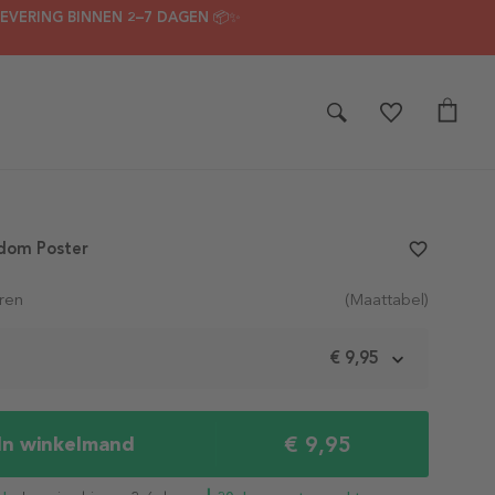
LEVERING BINNEN 2–7 DAGEN 📦✨
dom Poster
favorite_border
ren
(Maattabel)
m
€ 9,95
€ 9,95
In winkelmand