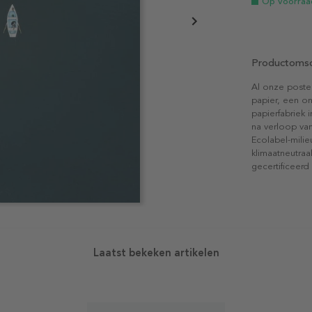
Op voorraa
Productomsc
Al onze poste
papier, een on
papierfabriek i
na verloop van
Ecolabel-mili
klimaatneutraa
gecertificeerd
Laatst bekeken artikelen