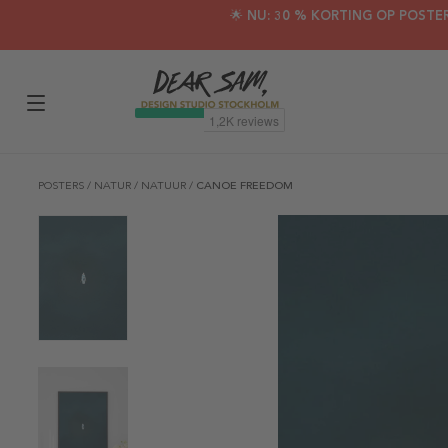
🌟 NU: 30 % KORTING OP POSTE
POSTERS
/
NATUR
/
NATUUR
/
CANOE FREEDOM