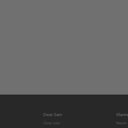
Dear Sam
Klant
Over ons
Neem 