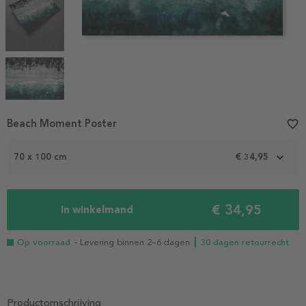
Item
Beach Moment Poster
favorite_border
1
of
70 x 100 cm
€ 34,95
4
€ 34,95
In winkelmand
Op voorraad
- Levering binnen 2–6 dagen
┃ 30 dagen retourrecht
Productomschrijving