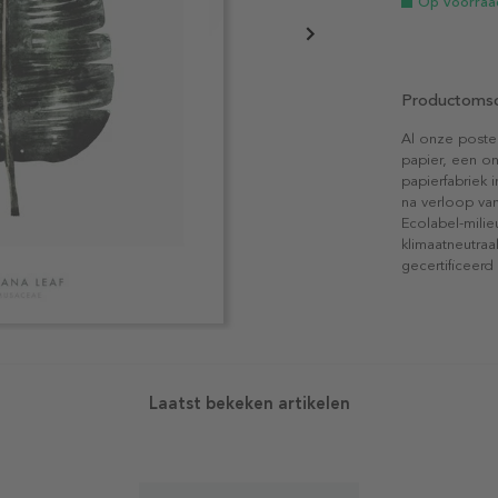
Op voorraa
Productomsc
Al onze poste
papier, een on
papierfabriek i
na verloop van
Ecolabel-mili
klimaatneutraa
gecertificeerd
Laatst bekeken artikelen