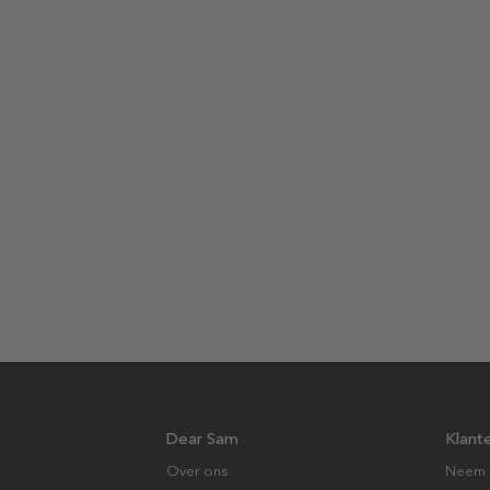
Dear Sam
Klant
Over ons
Neem 