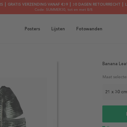
RS ┃ GRATIS VERZENDING VANAF €39 ┃ 30 DAGEN RETOURRECHT ┃ 
Code: SUMMER30
, tot en met 8/8
Posters
Lijsten
Fotowanden
Banana Lea
Maat selecte
21 x 30 c