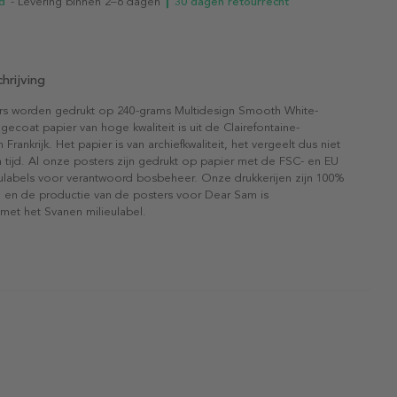
d
- Levering binnen 2–6 dagen
┃ 30 dagen retourrecht
hrijving
rs worden gedrukt op 240-grams Multidesign Smooth White-
gecoat papier van hoge kwaliteit is uit de Clairefontaine-
n Frankrijk. Het papier is van archiefkwaliteit, het vergeelt dus niet
 tijd. Al onze posters zijn gedrukt op papier met de FSC- en EU
eulabels voor verantwoord bosbeheer. Onze drukkerijen zijn 100%
l en de productie van de posters voor Dear Sam is
 met het Svanen milieulabel.