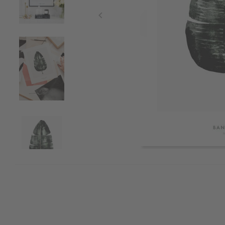
Item
1
of
4