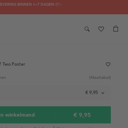
LEVERING BINNEN 2–7 DAGEN 📦✨
f Two Poster
favorite_border
ren
(Maattabel)
m
€ 9,95
€ 9,95
In winkelmand