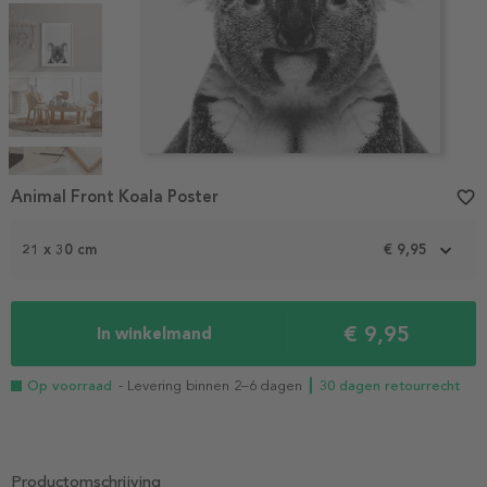
Item
1
Animal Front Koala Poster
favorite_border
of
5
21 x 30 cm
€ 9,95
€ 9,95
In winkelmand
Op voorraad
- Levering binnen 2–6 dagen
┃ 30 dagen retourrecht
Productomschrijving