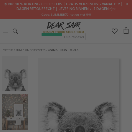
🌟 NU: 30 % KORTING OP POSTERS ┃ GRATIS VERZENDING VANAF €39 ┃ 30
DAGEN RETOURRECHT ┃ LEVERING BINNEN 2–7 DAGEN 📦✨
Code: SUMMER30
, tot en met 8/8
POSTERS
/
RUM
/
KINDERPOSTERS
/
ANIMAL FRONT KOALA