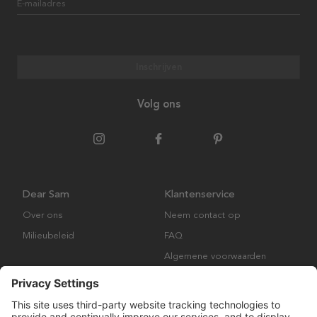
E-mailadres
Inschrijven
Volg ons
Dear Sam
Klantenservice
Over ons
Neem contact op
Milieubeleid
FAQ
Algemene voorwaarden
Retourbeleid