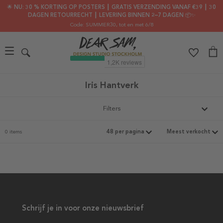
🌟 NU: 30 % KORTING OP POSTERS ┃ GRATIS VERZENDING VANAF €39 ┃ 30
DAGEN RETOURRECHT ┃ LEVERING BINNEN 2–7 DAGEN 📦✨
Code: SUMMER30
, tot en met 6/8
Iris Hantverk
Filters
0 items
Schrijf je in voor onze nieuwsbrief