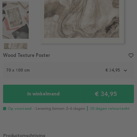
Item
Wood Texture Poster
favorite_border
1
of
4
70 x 100 cm
€ 34,95
€ 34,95
In winkelmand
Op voorraad
- Levering binnen 2–6 dagen
┃ 30 dagen retourrecht
Productomschrijving