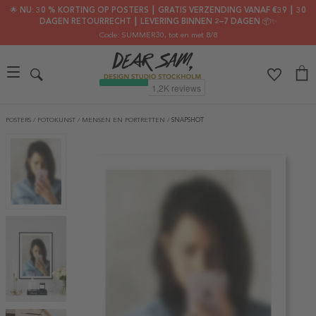
🌟 NU: 30 % KORTING OP POSTERS ┃ GRATIS VERZENDING VANAF €39 ┃ 30
DAGEN RETOURRECHT ┃ LEVERING BINNEN 2–7 DAGEN 📦✨
Code: SUMMER30
, tot en met 8/8
POSTERS
/
FOTOKUNST
/
MENSEN EN PORTRETTEN
/
SNAPSHOT