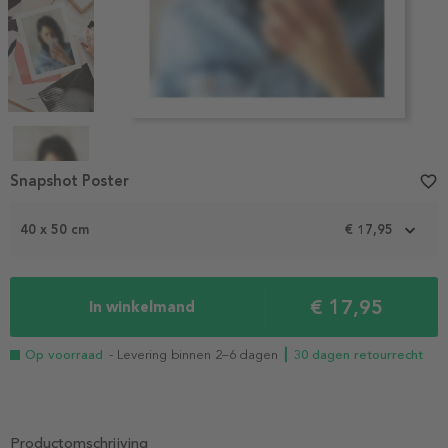
Item
1
Snapshot Poster
favorite_border
of
4
40 x 50 cm
€ 17,95
€ 17,95
In winkelmand
Op voorraad
- Levering binnen 2–6 dagen
┃ 30 dagen retourrecht
Productomschrijving