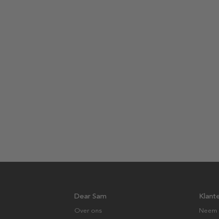
Dear Sam
Klant
Over ons
Neem 