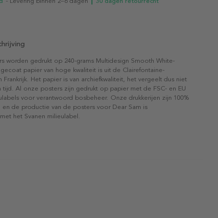
d
- Levering binnen 2–6 dagen
┃ 30 dagen retourrecht
hrijving
rs worden gedrukt op 240-grams Multidesign Smooth White-
gecoat papier van hoge kwaliteit is uit de Clairefontaine-
n Frankrijk. Het papier is van archiefkwaliteit, het vergeelt dus niet
 tijd. Al onze posters zijn gedrukt op papier met de FSC- en EU
eulabels voor verantwoord bosbeheer. Onze drukkerijen zijn 100%
l en de productie van de posters voor Dear Sam is
 met het Svanen milieulabel.