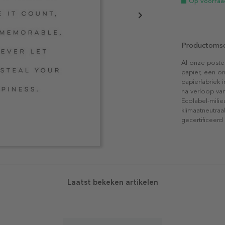
Op voorraa
Productomsc
Al onze poste
papier, een on
papierfabriek i
na verloop van
Ecolabel-mili
klimaatneutraa
gecertificeerd
Laatst bekeken artikelen