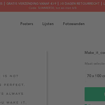
RS ┃ GRATIS VERZENDING VANAF €39 ┃ 30 DAGEN RETOURRECHT ┃ 
Code: SUMMER30
, tot en met 6/8
Posters
Lijsten
Fotowanden
Make_it_co
Maat selecte
70 x 100 