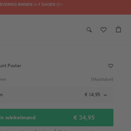
LEVERING BINNEN 2–7 DAGEN 📦✨
unt Poster
favorite_border
ren
(Maattabel)
cm
€ 34,95
€ 34,95
In winkelmand