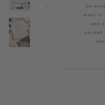
Item
1
of
3